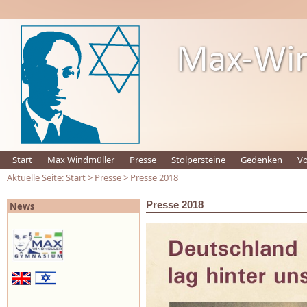
Start
Max Windmüller
Presse
Stolpersteine
Gedenken
Vo
Aktuelle Seite:
Start
>
Presse
> Presse 2018
Presse 2018
News
_________________________