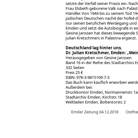
setzte der Verfall seiner Praxis ein. 
Frau Elsbeth geborene Valk nach Paläst
Händler. Von 1944 bis zu seinem Tod 194
jüdischen Deutschen nach4 der hofe4 du
nur seinen berufichen Werdegang und di
Emden und setzt die Autobiografe in e
Gesine Janssen hat dieses bewegende 
Julian Kretschmers in Palästna ergänzt.
Deutschland lag hinter uns.
Dr. Julian Kretschmer, Emden: „Mei
Herausgegeben von Gesine Janssen
Band 16 in der Reihe des Stadtarchivs
332 Seiten
Preis 25 €
ISBN: 978-3-9815109-7-3
Das Buch kann käuflich erworben werd
Außerdem bei:
Druckkontor Emden, Normannenstr. 1a
Stadtarchiv Emden, Kirchstr. 18
Weltladen Emden, Boltentorstr. 2
Emder Zeitung 04.12.2018
Ostfri