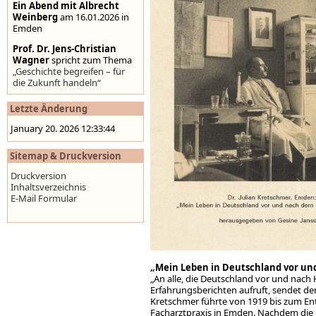
Ein Abend mit Albrecht
Weinberg
am 16.01.2026 in
Emden
Prof. Dr. Jens-Christian
Wagner
spricht zum Thema
„Geschichte begreifen – für
die Zukunft handeln“
Stolpersteine auf der
Letzte Änderung
Homepage der Stadt
Emden
,
www.emden.de
January 20. 2026 12:33:44
Sitemap & Druckversion
Druckversion
Inhaltsverzeichnis
E-Mail Formular
„Mein Leben in Deutschland vor und
„An alle, die Deutschland vor und nach 
Erfahrungsberichten aufruft, sendet der
Kretschmer führte von 1919 bis zum En
Facharztpraxis in Emden. Nachdem die 