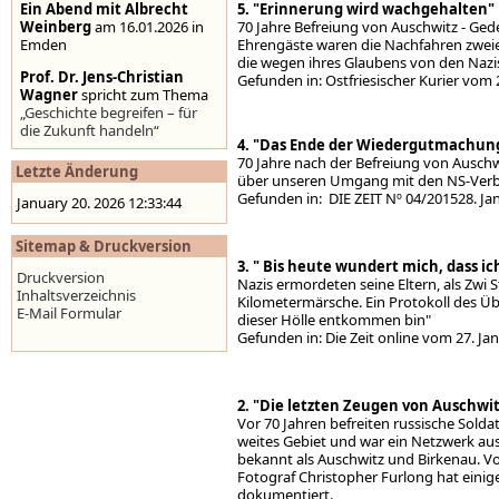
Ein Abend mit Albrecht
5. "Erinnerung wird wachgehalten
Weinberg
am 16.01.2026 in
70 Jahre Befreiung von Auschwitz - Ged
Emden
Ehrengäste waren die Nachfahren zweie
die wegen ihres Glaubens von den Nazi
Prof. Dr. Jens-Christian
Gefunden in: Ostfriesische
Wagner
spricht zum Thema
„Geschichte begreifen – für
die Zukunft handeln“
4. "Das Ende der Wiedergutmachun
Stolpersteine auf der
70 Jahre nach der Befreiung von Auschwi
Letzte Änderung
Homepage der Stadt
über unseren Umgang mit den NS-Verb
Emden
,
www.emden.de
Gefunden in: DIE ZEIT Nº 04/201
January 20. 2026 12:33:44
Sitemap & Druckversion
3.
" Bis heute wundert mich, dass i
Druckversion
Nazis ermordeten seine Eltern, als Zwi 
Inhaltsverzeichnis
Kilometermärsche. Ein Protokoll des Üb
E-Mail Formular
dieser Hölle entkommen bin"
Gefunden in: Die Zeit onli
2. "Die letzten Zeugen von Auschwit
Vor 70 Jahren befreiten russische Sold
weites Gebiet und war ein Netzwerk aus
bekannt als Auschwitz und Birkenau. Vor
Fotograf Christopher Furlong hat einig
dokumentiert.