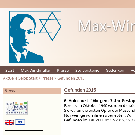
Start
Max Windmüller
Presse
Stolpersteine
Gedenken
Vo
Aktuelle Seite:
Start
>
Presse
> Gefunden 2015
Gefunden 2015
News
6. Holocaust: "Morgens 7 Uhr Gestap
Bereits im Oktober 1940 wurden die sü
Sie waren die ersten Opfer der Massen
Nur wenige von ihnen überlebten. Von 
Gefunden in: DIE ZEIT Nº 42/2015
_________________________