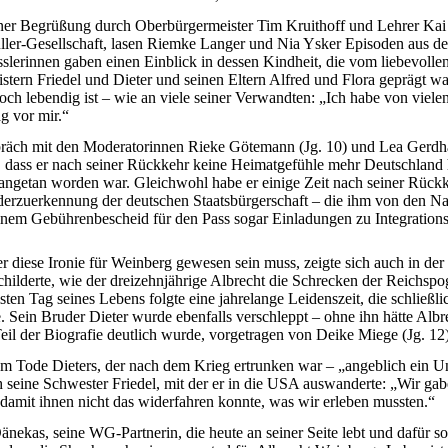
ner Begrüßung durch Oberbürgermeister Tim Kruithoff und Lehrer Kai
ler-Gesellschaft, lasen Riemke Langer und Nia Ysker Episoden aus de
slerinnen gaben einen Einblick in dessen Kindheit, die vom liebevolle
tern Friedel und Dieter und seinen Eltern Alfred und Flora geprägt war
ch lebendig ist – wie an viele seiner Verwandten: „Ich habe von vielen
g vor mir.“
räch mit den Moderatorinnen Rieke Götemann (Jg. 10) und Lea Gerdha
, dass er nach seiner Rückkehr keine Heimatgefühle mehr Deutschland 
angetan worden war. Gleichwohl habe er einige Zeit nach seiner Rückk
derzuerkennung der deutschen Staatsbürgerschaft – die ihm von den N
inem Gebührenbescheid für den Pass sogar Einladungen zu Integrations
er diese Ironie für Weinberg gewesen sein muss, zeigte sich auch in d
schilderte, wie der dreizehnjährige Albrecht die Schrecken der Reichsp
ten Tag seines Lebens folgte eine jahrelange Leidenszeit, die schließl
 Sein Bruder Dieter wurde ebenfalls verschleppt – ohne ihn hätte Albr
Teil der Biografie deutlich wurde, vorgetragen von Deike Miege (Jg. 12)
 Tode Dieters, der nach dem Krieg ertrunken war – „angeblich ein Un
 seine Schwester Friedel, mit der er in die USA auswanderte: „Wir ga
damit ihnen nicht das widerfahren konnte, was wir erleben mussten.“
nekas, seine WG-Partnerin, die heute an seiner Seite lebt und dafür so