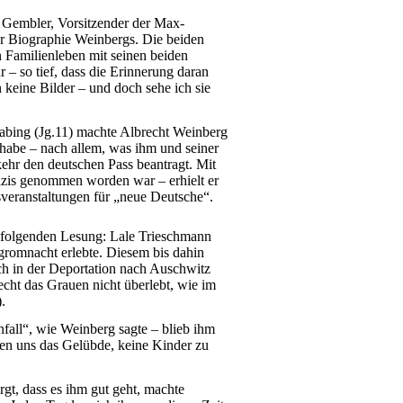
 Gembler, Vorsitzender der Max-
r Biographie Weinbergs. Die beiden
n Familienleben mit seinen beiden
 – so tief, dass die Erinnerung daran
 keine Bilder – und doch sehe ich sie
bing (Jg.11) machte Albrecht Weinberg
habe – nach allem, was ihm und seiner
ehr den deutschen Pass beantragt. Mit
azis genommen worden war – erhielt er
veranstaltungen für „neue Deutsche“.
er folgenden Lesung: Lale Trieschmann
ogromnacht erlebte. Diesem bis dahin
ich in der Deportation nach Auschwitz
echt das Grauen nicht überlebt, wie im
.
fall“, wie Weinberg sagte – blieb ihm
ben uns das Gelübde, keine Kinder zu
rgt, dass es ihm gut geht, machte