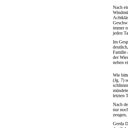
Nach ei
Windmül
Achtkläs
Geschwis
immer no
jeden Ta
Im Gesp
deutlich
Familie 
der Wie
neben e
Wie bitt
(Jg. 7) 
schlimms
mündete.
letzten 
Nach dem
nur noch
zeugen, 
Gerda Dä