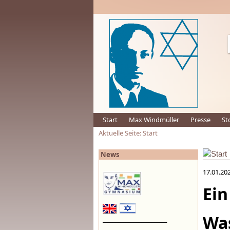
Start
Max Windmüller
Presse
St
Aktuelle Seite: Start
Start
News
17.01.20
Ein
Wa
_________________________