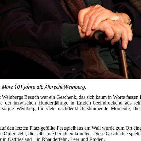
 März 101 Jahre alt: Albrecht Weinberg.
t Weinbergs Besuch war ein Geschenk, das sich kaum in Worte fassen l
ete der inzwischen Hundertjährige in Emden beeindruckend aus se
t sorgte Weinberg für viele nachdenklich stimmende Momente, die
auf den letzten Platz gefüllte Festspielhaus am Wall wurde zum Ort einer
e Opfer steht, die selbst nie berichten konnten. Diese Geschichte spielt
r in Ostfriesland – in Rhauderfehn, Leer und Emden.