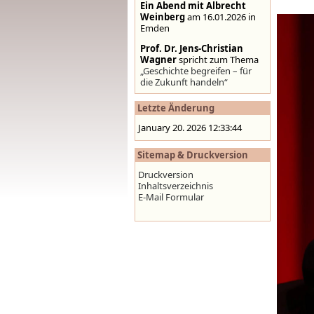
Ein Abend mit Albrecht
Weinberg
am 16.01.2026 in
Emden
Prof. Dr. Jens-Christian
Wagner
spricht zum Thema
„Geschichte begreifen – für
die Zukunft handeln“
Stolpersteine auf der
Letzte Änderung
Homepage der Stadt
Emden
,
www.emden.de
January 20. 2026 12:33:44
Sitemap & Druckversion
Druckversion
Inhaltsverzeichnis
E-Mail Formular