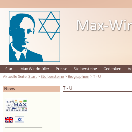
Start
Max Windmüller
Presse
Stolpersteine
Gedenken
Vo
Aktuelle Seite:
Start
>
Stolpersteine
>
Biographien
> T - U
T - U
News
_________________________