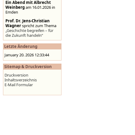
Ein Abend mit Albrecht
Weinberg
am 16.01.2026 in
Emden
Prof. Dr. Jens-Christian
Wagner
spricht zum Thema
„Geschichte begreifen – für
die Zukunft handeln“
Stolpersteine auf der
Letzte Änderung
Homepage der Stadt
Emden
,
www.emden.de
January 20. 2026 12:33:44
Sitemap & Druckversion
Druckversion
Inhaltsverzeichnis
E-Mail Formular