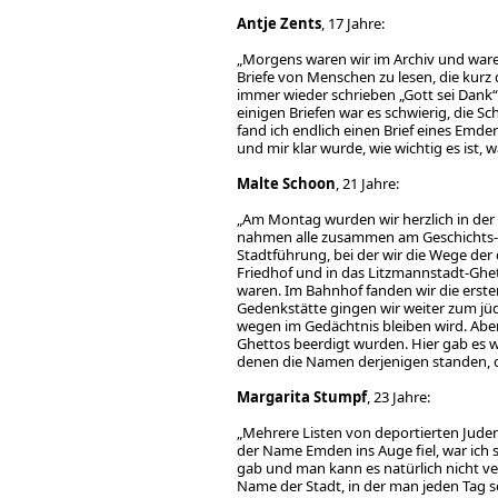
Antje Zents
, 17 Jahre:
„Morgens waren wir im Archiv und ware
Briefe von Menschen zu lesen, die kurz 
immer wieder schrieben „Gott sei Dank“
einigen Briefen war es schwierig, die Sc
fand ich endlich einen Brief eines Emd
und mir klar wurde, wie wichtig es ist, 
Malte Schoon
, 21 Jahre:
„Am Montag wurden wir herzlich in der
nahmen alle zusammen am Geschichts- u
Stadtführung, bei der wir die Wege de
Friedhof und in das Litzmannstadt-Ghe
waren. Im Bahnhof fanden wir die erst
Gedenkstätte gingen wir weiter zum jüdi
wegen im Gedächtnis bleiben wird. Aber
Ghettos beerdigt wurden. Hier gab es we
denen die Namen derjenigen standen, 
Margarita Stumpf
, 23 Jahre:
„Mehrere Listen von deportierten Jude
der Name Emden ins Auge fiel, war ich 
gab und man kann es natürlich nicht ve
Name der Stadt, in der man jeden Tag s