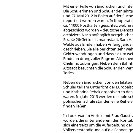
Mit einer Fülle von Eindrücken und int
Die Schülerinnen und Schüler der Jahr
und 27. Mai 2012 in Polen auf der Such
deportiert worden waren. In Kooperati
ca. 11000 Postkarten gesichtet, welche
abgeschickt worden – deutsche Diensts
archiviert. Nach anfänglich vergeblich
Straße 26/Getto Litzmannstadt. Sara Ha
Walde aus Emden haben Anfang Januar 
geschrieben. Sie alle berichten sehr wa
Geldzuwendungen und dass sie um weit
Emder in drangvoller Enge im Altershei
Chelmno zubringen. Neben dem Bahnhof
Altstadt besuchten die Schüler den Ve
Todes.
Neben den Eindrücken von den letzten
Schüler teil am Unterricht der Europäi
und Katharina Rebak organisierten den 
waren. Im Jahr 2013 werden die polnis
polnischen Schule standen eine Reihe v
finden ließen.
In Lodz war im Vorfeld mit Frau Gaust
worden, die unter anderem den Kontakt 
sich einerseits um die Aufarbeitung de
Völkerverständigung auf die Fahnen ge