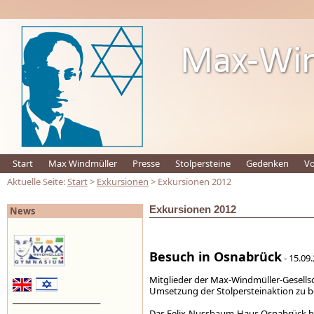
Start
Max Windmüller
Presse
Stolpersteine
Gedenken
Vo
Aktuelle Seite:
Start
>
Exkursionen
> Exkursionen 2012
Exkursionen 2012
News
Besuch in Osnabrück
- 15.09
Mitglieder der Max-Windmüller-Gesells
Umsetzung der Stolpersteinaktion zu 
_________________________
Das Felix-Nussbaum-Haus Osnabrück be