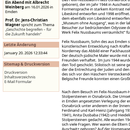
Ein Abend mit Albrecht
geboren), der im Jahr 1944 in Auschwi
Weinberg
am 16.01.2026 in
Formensprache in starkem Kontrast ne
Emden
Libeskind entworfen und 1998 eröffnet
dem ebenfalls von Libeskind entworfen
Prof. Dr. Jens-Christian
„Museum ohne Ausgang“, was in der lab
Wagner
spricht zum Thema
Besucher zur bedrückenden Odyssee dur
„Geschichte begreifen – für
Werk Felix Nussbaums verräumlicht“ füh
die Zukunft handeln“
Felix Nussbaum, Sohn des aus Emden s
Stolpersteine auf der
Letzte Änderung
künstlerischen Entwicklung nach Kräfte
Homepage der Stadt
Norderney das Abbild einer Packhaussitu
Emden
,
www.emden.de
January 20. 2026 12:33:44
Der deutsch-jüdische Maler wurde mit se
Freunden verhaftet. Im Juni 1944 wurde
Sitemap & Druckversion
den Tod geschickt. Stilistisch ist sein
der die Entrechtung der Juden und den 
Druckversion
des sich vor den Häschern Versteckenden
Inhaltsverzeichnis
Belgische Freunde konnten einen Großte
E-Mail Formular
Nach dem Besuch im Felix-Nussbaum-Hau
Stolpersteinen in Osnabrück. Die Umset
in Emden angesetzten Verlegung der er
Osnabrück unter anderem in der Innens
Ferdinand und Karl-Heinz (Jahrgang 193
1941), Anita Dusbaba (1942) und Heidel
Stolpersteinen gedacht. Alle wurden 194
sich viele Fragen. Wer waren die Elte
Auschwitz geboren? Auf der Homepage de