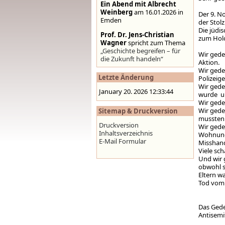
Ein Abend mit Albrecht
Weinberg
am 16.01.2026 in
Der 9. N
Emden
der Stol
Die jüdi
Prof. Dr. Jens-Christian
zum Hol
Wagner
spricht zum Thema
„Geschichte begreifen – für
Wir gede
die Zukunft handeln“
Aktion.
Wir gede
Stolpersteine auf der
Letzte Änderung
Polizeig
Homepage der Stadt
Wir gede
Emden
,
www.emden.de
January 20. 2026 12:33:44
wurde u
Wir gede
Wir gede
Sitemap & Druckversion
mussten 
Druckversion
Wir gede
Inhaltsverzeichnis
Wohnunge
E-Mail Formular
Misshand
Viele sc
Und wir 
obwohl s
Eltern w
Tod vom 
Das Gede
Antisemi