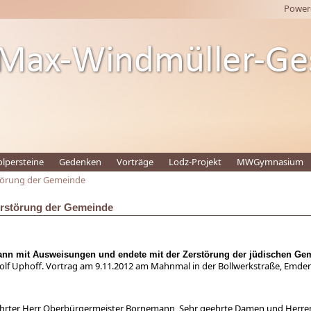
Power
olpersteine
Gedenken
Vorträge
Lodz-Projekt
MWGymnasium
törung der Gemeinde
erstörung der Gemeinde
ann mit Ausweisungen und endete mit der Zerstörung der jüdischen Ge
Rolf Uphoff. Vortrag am 9.11.2012 am Mahnmal in der Bollwerkstraße, Emde
hrter Herr Oberbürgermeister Bornemann, Sehr geehrte Damen und Herre