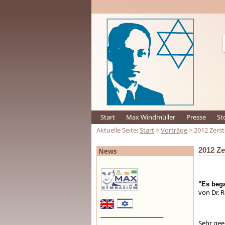
Start
Max Windmüller
Presse
St
Aktuelle Seite:
Start
>
Vorträge
> 2012 Zers
2012 Z
News
"Es beg
von Dr. 
_________________________
Sehr gee