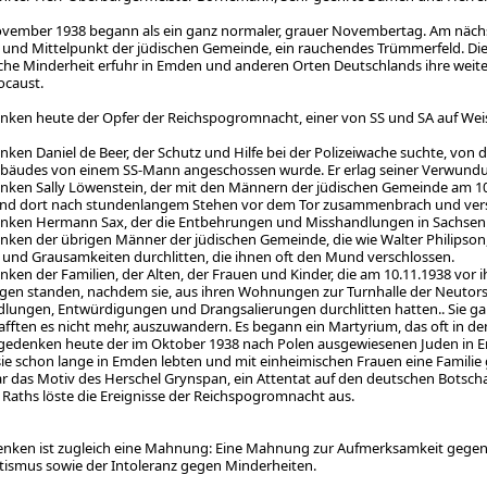
ovember 1938 begann als ein ganz normaler, grauer Novembertag. Am nächs
z und Mittelpunkt der jüdischen Gemeinde, ein rauchendes Trümmerfeld. Die 
sche Minderheit erfuhr in Emden und anderen Orten Deutschlands ihre weit
ocaust.
nken heute der Opfer der Reichspogromnacht, einer von SS und SA auf Wei
nken Daniel de Beer, der Schutz und Hilfe bei der Polizeiwache suchte, von
ebäudes von einem SS-Mann angeschossen wurde. Er erlag seiner Verwundu
nken Sally Löwenstein, der mit den Männern der jüdischen Gemeinde am 
nd dort nach stundenlangem Stehen vor dem Tor zusammenbrach und vers
nken Hermann Sax, der die Entbehrungen und Misshandlungen in Sachsen
nken der übrigen Männer der jüdischen Gemeinde, die wie Walter Philipson
und Grausamkeiten durchlitten, die ihnen oft den Mund verschlossen.
nken der Familien, der Alten, der Frauen und Kinder, die am 10.11.1938 vor
n standen, nachdem sie, aus ihren Wohnungen zur Turnhalle der Neutorsc
lungen, Entwürdigungen und Drangsalierungen durchlitten hatten.. Sie gal
hafften es nicht mehr, auszuwandern. Es begann ein Martyrium, das oft in d
gedenken heute der im Oktober 1938 nach Polen ausgewiesenen Juden in Em
ie schon lange in Emden lebten und mit einheimischen Frauen eine Familie
ar das Motiv des Herschel Grynspan, ein Attentat auf den deutschen Botscha
Raths löste die Ereignisse der Reichspogromnacht aus.
nken ist zugleich eine Mahnung: Eine Mahnung zur Aufmerksamkeit gege
tismus sowie der Intoleranz gegen Minderheiten.