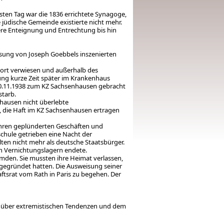
ten Tag war die 1836 errichtete Synagoge,
jüdische Gemeinde existierte nicht mehr.
ere Enteignung und Entrechtung bis hin
sung von Joseph Goebbels inszenierten
 dort verwiesen und außerhalb des
ng kurze Zeit später im Krankenhaus
10.11.1938 zum KZ Sachsenhausen gebracht
tarb.
hausen nicht überlebte
, die Haft im KZ Sachsenhausen ertragen
 ihren geplünderten Geschäften und
hule getrieben eine Nacht der
ten nicht mehr als deutsche Staatsbürger.
en Vernichtungslagern endete.
den. Sie mussten ihre Heimat verlassen,
 gegründet hatten. Die Ausweisung seiner
ftsrat vom Rath in Paris zu begehen. Der
nüber extremistischen Tendenzen und dem