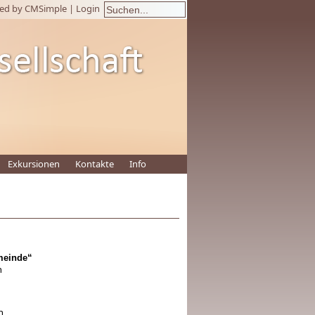
ed by CMSimple
|
Login
Exkursionen
Kontakte
Info
meinde“
n
n