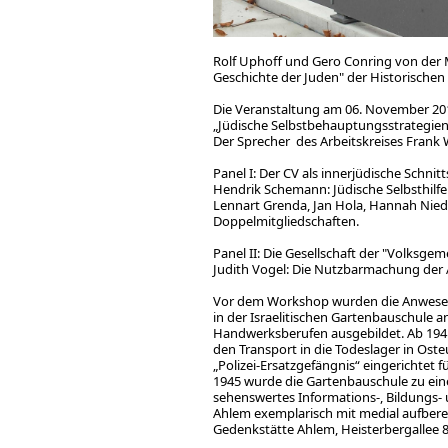
Rolf Uphoff und Gero Conring von der
Geschichte der Juden" der Historisch
Die Veranstaltung am 06. November 20
„Jüdische Selbstbehauptungsstrategien 
Der Sprecher des Arbeitskreises Frank
Panel I: Der CV 
Hendrik Schemann: Jüdische Selbsth
Lennart Grenda, Jan Hola, Hannah Nied
Doppelmitgliedschaften.
Panel II: Die Gesellschaft der "Volksgem
Judith Vogel: Die Nutzbarmachung der A
Vor dem Workshop wurden die Anwesen
in der Israelitischen Gartenbauschule
Handwerksberufen ausgebildet. Ab 1941
den Transport in die Todeslager in Os
„Polizei-Ersatzgefängnis“ eingerichtet f
1945 wurde die Gartenbauschule zu ei
sehenswertes Informations-, Bildungs- 
Ahlem exemplarisch mit medial aufber
Gedenkstätte Ahlem, Heisterber