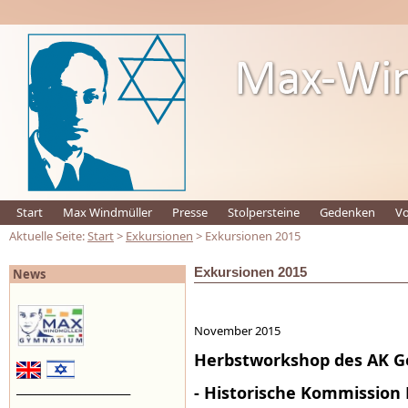
Start
Max Windmüller
Presse
Stolpersteine
Gedenken
Vo
Aktuelle Seite:
Start
>
Exkursionen
> Exkursionen 2015
Exkursionen 2015
News
November 2015
Herbstworkshop des AK Ge
_________________________
- Historische Kommissio