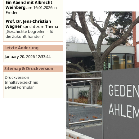
Ein Abend mit Albrecht
Weinberg
am 16.01.2026 in
Emden
Prof. Dr. Jens-Christian
Wagner
spricht zum Thema
„Geschichte begreifen – für
die Zukunft handeln“
Stolpersteine auf der
Letzte Änderung
Homepage der Stadt
Emden
,
www.emden.de
January 20. 2026 12:33:44
Sitemap & Druckversion
Druckversion
Inhaltsverzeichnis
E-Mail Formular