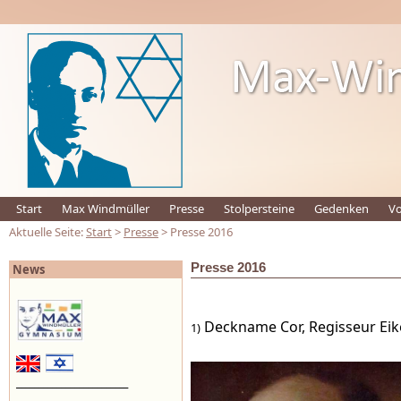
Start
Max Windmüller
Presse
Stolpersteine
Gedenken
Vo
Aktuelle Seite:
Start
>
Presse
> Presse 2016
Presse 2016
News
Deckname Cor
, Regisseur Ei
1)
_________________________