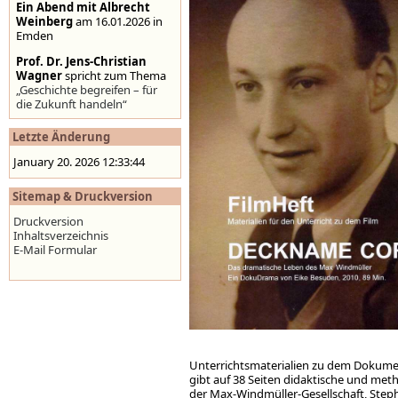
Ein Abend mit Albrecht
Weinberg
am 16.01.2026 in
Emden
Prof. Dr. Jens-Christian
Wagner
spricht zum Thema
„Geschichte begreifen – für
die Zukunft handeln“
Stolpersteine auf der
Letzte Änderung
Homepage der Stadt
Emden
,
www.emden.de
January 20. 2026 12:33:44
Sitemap & Druckversion
Druckversion
Inhaltsverzeichnis
E-Mail Formular
Unterrichtsmaterialien zu dem Dokumen
gibt auf 38 Seiten didaktische und meth
der Max-Windmüller-Gesellschaft, Step