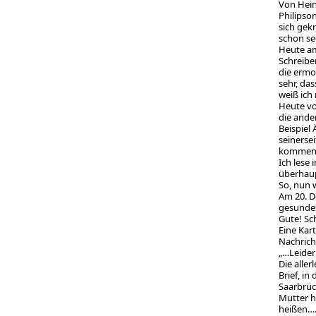
Von Hein
Philipso
sich gek
schon se
Heute am
Schreibe
die ermo
sehr, da
weiß ich 
Heute vo
die ande
Beispiel
seinerse
kommende
Ich lese
überhaup
So, nun w
Am 20. D
gesundes 
Gute! S
Eine Kar
Nachrich
„…Leider 
Die alle
Brief, in
Saarbrück
Mutter h
heißen….