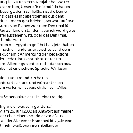
nung ist. Zu unserem Neujahr hat Walter
 schreiben, Unsere Briefe mit Ida haben
 besorgt, denn schließlich ist die Dame
, dass es ihr, altersgemäß gut geht.
eit in Emden geschrieben, Antwort auf zwei
 wurde von Plänen zu einem Denkmal für
 Deutschland erstanden, aber ich würdige es
afel aussehen wird, oder das Denkmal,
ch mitgeteilt.
ieden mit Ägypten geführt hat. Jetzt haben
ch noch ein anderes arabisches Land dem
chak Schamir, Anmerkung der Redaktion)
 Redaktion) lässt nicht locker. Im
! Allerdings sieht es nicht danach aus.
abe hat eine schöne Sprache. Wir lesen
tigt. Euer Freund Yizchak-Isi“
chtskarte an uns und wünschten ein
m wollen wir zuversichtlich sein. Alles
üße bedankte, enthielt eine traurige
hig wie er war, sehr gelitten…“
r, am 26. Juni 2002 als Antwort auf meinen
n schrieb in einem Kondolenzbrief aus
e an der Alzheimer-Krankheit litt. „…Meine
ht mehr weiß, wie ihre Enkelkinder