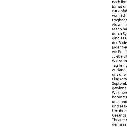
nach ihm
Isi hat 
zur Abfa
vom Schi
tragisch
Als wir 
Mann hat
durch Sy
ging es 
der Bade
judenfre
wir Brie
„Liebe El
Wie schne
Tag brin
Ausland 
uns uner
Flugkart
Septembe
gewinnen 
Welt her
hören zu
oder and
und es k
Um ihren
Gesangsp
Theater.
der isra