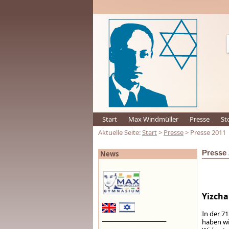
Start
Max Windmüller
Presse
St
Aktuelle Seite:
Start
>
Presse
> Presse 2011
Presse 
News
Yizcha
In der 7
_________________________
haben wi