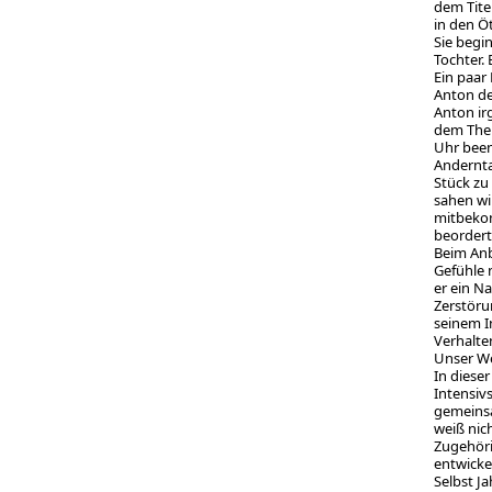
dem Tite
in den Ö
Sie begi
Tochter.
Ein paar
Anton de
Anton ir
dem Them
Uhr been
Andernta
Stück zu
sahen wi
mitbekom
beordert
Beim Anb
Gefühle 
er ein N
Zerstöru
seinem I
Verhalte
Unser We
In diese
Intensiv
gemeinsa
weiß nic
Zugehöri
entwickel
Selbst J