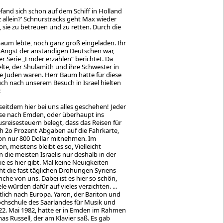
efand sich schon auf dem Schiff in Holland
z allein?’ Schnurstracks geht Max wieder
 sie zu betreuen und zu retten. Durch die
sbaum lebte, noch ganz groß eingeladen. Ihr
ie Angst der anständigen Deutschen war,
er Serie „Emder erzählen“ berichtet. Da
e, der Shulamith und ihre Schwester in
e Juden waren. Herr Baum hätte für diese
h nach unserem Besuch in Israel hielten
:
 seitdem hier bei uns alles geschehen! Jeder
eise nach Emden, oder überhaupt ins
sreisesteuern belegt, dass das Reisen für
h 2o Prozent Abgaben auf die Fahrkarte,
son nur 800 Dollar mitnehmen. Im
 meistens bleibt es so, Vielleicht
 die meisten Israelis nur deshalb in der
 es hier gibt. Mal keine Neuigkeiten
ht die fast täglichen Drohungen Syriens
he von uns. Dabei ist es hier so schön,
würden dafür auf vieles verzichten. ...
lich nach Europa. Yaron, der Bariton und
ochschule des Saarlandes für Musik und
 22. Mai 1982, hatte er in Emden im Rahmen
 Russell, der am Klavier saß. Es gab