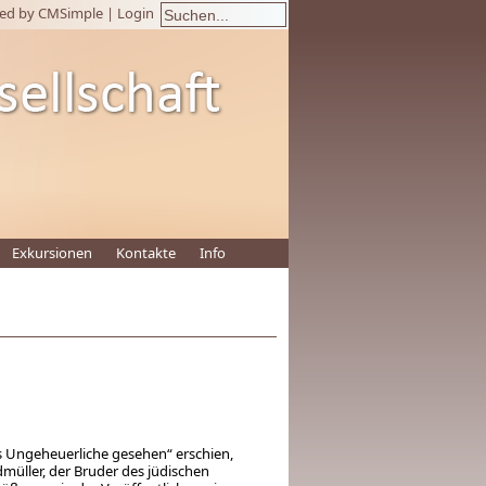
ed by CMSimple
|
Login
Exkursionen
Kontakte
Info
as Ungeheuerliche gesehen“ erschien,
müller, der Bruder des jüdischen