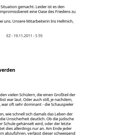
Situation gemacht. Leider ist es den
kompromissbereit eine Oase des Friedens zu
i uns. Unsere Mitarbeiterin Iris Hellmich,
EZ - 19.11.2011 - S 55
 werden
en vielen Schülern, die einen Großteil der
bst war laut. Oder auch still, je nachdem,
 war oft sehr dominant - die Schauspieler
n, wie schnell sich damals das Leben der
ie Unsicherheit deutlich. Ob die jüdische
r Schule gehänselt wird, oder der letzte
tet dies allerdings nur an. Am Ende jeder
m abzuführen, verlässt dieser schweigend