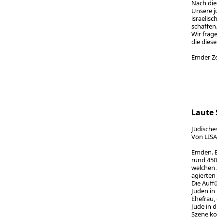
Nach die
Unsere j
israelis
schaffen
Wir frag
die diese
Emder 
Laute 
Jüdische
Von LIS
Emden. E
rund 450 
welchen 
agierten 
Die Auff
Juden in
Ehefrau,
Jude in 
Szene ko