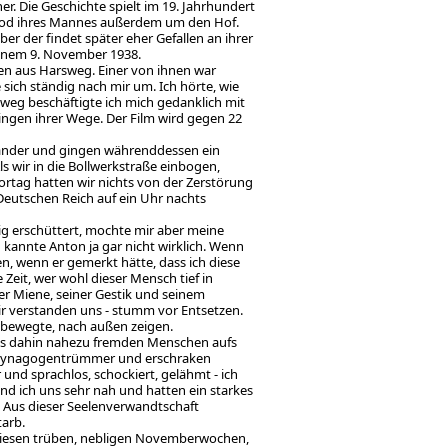
er. Die Geschichte spielt im 19. Jahrhundert
m Tod ihres Mannes außerdem um den Hof.
er der findet später eher Gefallen an ihrer
 jenem 9. November 1938.
chen aus Harsweg. Einer von ihnen war
sich ständig nach mir um. Ich hörte, wie
weg beschäftigte ich mich gedanklich mit
ngen ihrer Wege. Der Film wird gegen 22
inander und gingen währenddessen ein
s wir in die Bollwerkstraße einbogen,
ortag hatten wir nichts von der Zerstörung
eutschen Reich auf ein Uhr nachts
lig erschüttert, mochte mir aber meine
 kannte Anton ja gar nicht wirklich. Wenn
n, wenn er gemerkt hätte, dass ich diese
Zeit, wer wohl dieser Mensch tief in
ner Miene, seiner Gestik und seinem
Wir verstanden uns - stumm vor Entsetzen.
 bewegte, nach außen zeigen.
bis dahin nahezu fremden Menschen aufs
er Synagogentrümmer und erschraken
nd sprachlos, schockiert, gelähmt - ich
d ich uns sehr nah und hatten ein starkes
n. Aus dieser Seelenverwandtschaft
tarb.
 diesen trüben, nebligen Novemberwochen,