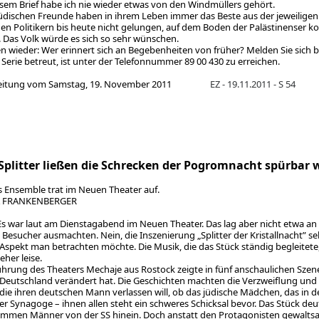
sem Brief habe ich nie wieder etwas von den Windmüllers gehört.
üdischen Freunde haben in ihrem Leben immer das Beste aus der jeweiligen 
chen Politikern bis heute nicht gelungen, auf dem Boden der Palästinenser 
. Das Volk würde es sich so sehr wünschen.
en wieder: Wer erinnert sich an Begebenheiten von früher? Melden Sie sich be
 Serie betreut, ist unter der Telefonnummer 89 00 430 zu erreichen.
Zeitung vom Samstag, 19. November 2011
EZ - 19.11.2011 - S 54
Splitter ließen die Schrecken der Pogromnacht spürbar
s Ensemble trat im Neuen Theater auf.
A FRANKENBERGER
s war laut am Dienstagabend im Neuen Theater. Das lag aber nicht etwa an d
Besucher ausmachten. Nein, die Inszenierung „Splitter der Kristallnacht” sel
Aspekt man betrachten möchte. Die Musik, die das Stück ständig begleitete,
eher leise.
ührung des Theaters Mechaje aus Rostock zeigte in fünf anschaulichen Szene
 Deutschland verändert hat. Die Geschichten machten die Verzweiflung und d
 die ihren deutschen Mann verlassen will, ob das jüdische Mädchen, das in de
der Synagoge – ihnen allen steht ein schweres Schicksal bevor. Das Stück deu
mmen Männer von der SS hinein. Doch anstatt den Protagonisten gewaltsa