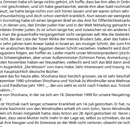
z Ommen habe ich lange nichts gehört, ich hoffe, dass bei ihm alles in Ord
n mir geschrieben, und ich habe geantwortet, werde ihm aber bald nochmals
reuzt, sie hatte lange nichts von sich hören lassen und wir waren schon sehr
chsundachtzig und doch schon ziemlich kränklich. Nun wissen wir wenigstens
 Vormittag habe ich einen längeren Brief an das Amt für Öffentlichkeitsarb
n, in denen uns, den Emder Juden hier und in der Welt Mitteilung gemacht
rdeten Emder Juden. Es ist schon lange her, und inzwischen ist ein anderes
ss man die grauenhafte Vergangenheit nicht vergessen will. Wie die Gedenkt
nicht. Bei der Liste der Toten fehlte der meines Bruders Salo, aber das habe i
r zehn Jahren kam Anwar Sadat in Israel an, ein mutiger Schritt, der zum Fr
ren arabischen Brüder Ägypten diesen Schritt verziehen. Vielleicht wird do
 Ägyptens folgen, wir hoffen es. Leider macht unser Ministerpräsident (Jitz
its Schwierigkeiten, aber unser Außenminister (Schimon Peres, Anmerkung der
n November haben wir Neuwahlen, vielleicht wird sich das Bild dann ändern
 im Augenblick „Die Mission“ von Hans Habe. Sehr interessant und traurig. H
t hauptsächlich deutsche Bücher.
äre das für heute alles. Shoshana lässt herzlich grüssen, sie ist sehr beschäf
ezember 1990 schrieben Shoshana und Yizchak-Isi Windmüller eine Weihna
und friedliches Jahr 1991: „…Bei uns sieht es nicht nach Frieden aus. Trotzde
chalom…“
te von Shoshana, in der sie sich am 18. Dezember 1999 für unsere Neujahrsgr
t:
ist Yitzchak nach langer, schwerer Krankheit am 14. Juli gestorben. Er hat, ru
rletzte Nachricht von den Windmüllers erhielt ich vom Sohn, Yaron Windmülle
 dem ich ihnen mitgeteilt hatte, dass Anton am 28. April gestorben ist. Yaro
en, dass seine Mutter nicht mehr in der Lage sei, selbst zu schreiben, da si
at ihre Neugier und ihr Interesse an der Welt nicht verloren, obwohl sie nic
“