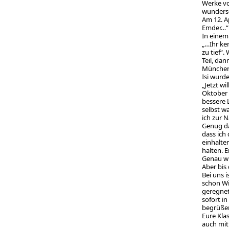
Werke vo
wunders
Am 12. A
Emder…“
In einem 
„…Ihr ke
zu tief“.
Teil, da
München.
Isi wurd
„Jetzt wi
Oktober s
bessere 
selbst w
ich zur 
Genug da
dass ich
einhalte
halten. 
Genau wi
Aber bis
Bei uns i
schon Wi
geregnet
sofort i
begrüßen
Eure Kla
auch mit 