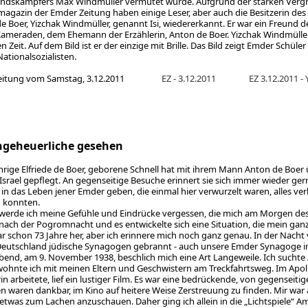
ndskämpfers Max Windmüller vermutet wurde. Aufgrund der starken Vergr
gazin der Emder Zeitung haben einige Leser, aber auch die Besitzerin des Bi
de Boer, Yizchak Windmüller, genannt Isi, wiedererkannt. Er war ein Freund d
ameraden, dem Ehemann der Erzählerin, Anton de Boer. Yizchak Windmüller w
 Zeit. Auf dem Bild ist er der einzige mit Brille. Das Bild zeigt Emder Schüler 
Nationalsozialisten.
Zeitung vom Samstag, 3.12.2011
EZ - 3.12.2011
EZ 3.12.2011 -
ngeheuerliche gesehen
ährige Elfriede de Boer, geborene Schnell hat mit ihrem Mann Anton de Boer
 Israel gepflegt. An gegenseitige Besuche erinnert sie sich immer wieder ge
e in das Leben jener Emder geben, die einmal hier verwurzelt waren, alles ve
konnten.
werde ich meine Gefühle und Eindrücke vergessen, die mich am Morgen de
ach der Pogromnacht und es entwickelte sich eine Situation, die mein ganz
war schon 73 Jahre her, aber ich erinnere mich noch ganz genau. In der Nac
Deutschland jüdische Synagogen gebrannt - auch unsere Emder Synagoge in
end, am 9. November 1938, beschlich mich eine Art Langeweile. Ich suchte
ohnte ich mit meinen Eltern und Geschwistern am Treckfahrtsweg. Im Apol
in arbeitete, lief ein lustiger Film. Es war eine bedrückende, von gegenseit
 waren dankbar, im Kino auf heitere Weise Zerstreuung zu finden. Mir war
twas zum Lachen anzuschauen. Daher ging ich allein in die „Lichtspiele“ Am B