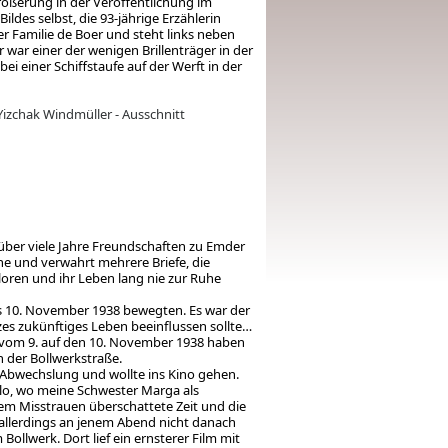
ößerung in der Veröffentlichung im
ldes selbst, die 93-jährige Erzählerin
er Familie de Boer und steht links neben
ar einer der wenigen Brillenträger in der
bei einer Schiffstaufe auf der Werft in der
 Yizchak Windmüller - Ausschnitt
 über viele Jahre Freundschaften zu Emder
rne und verwahrt mehrere Briefe, die
rloren und ihr Leben lang nie zur Ruhe
s 10. November 1938 bewegten. Es war der
es zukünftiges Leben beeinflussen sollte…
ht vom 9. auf den 10. November 1938 haben
 der Bollwerkstraße.
 Abwechslung und wollte ins Kino gehen.
lo, wo meine Schwester Marga als
igem Misstrauen überschattete Zeit und die
 allerdings an jenem Abend nicht danach
ollwerk. Dort lief ein ernsterer Film mit