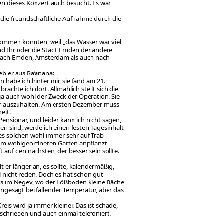
n dieses Konzert auch besucht. Es war
r die freundschaftliche Aufnahme durch die
ommen konnten, weil „das Wasser war viel
 und Ihr oder die Stadt Emden der andere
l nach Emden, Amsterdam als auch nach
eb er aus Ra’anana:
n habe ich hinter mir, sie fand am 21.
rachte ich dort. Allmählich stellt sich die
 ja auch wohl der Zweck der Operation. Sie
wer auszuhalten. Am ersten Dezember muss
eit.
ensionär, und leider kann ich nicht sagen,
n sind, werde ich einen festen Tagesinhalt
ines solchen wohl immer sehr auf Trab
inem wohlgeordneten Garten anpflanzt.
auf den nächsten, der besser sein sollte.
t er länger an, es sollte, kalendermäßig,
 nicht reden. Doch es hat schon gut
ers im Negev, wo der Lößboden kleine Bäche
gesagt bei fallender Temperatur, aber das
is wird ja immer kleiner. Das ist schade,
eschrieben und auch einmal telefoniert.