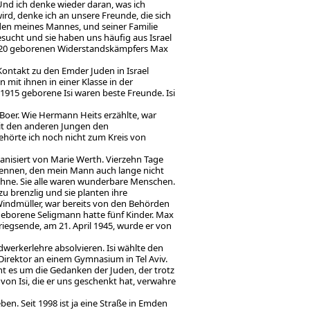
 Und ich denke wieder daran, was ich
d, denke ich an unsere Freunde, die sich
den meines Mannes, und seiner Familie
sucht und sie haben uns häufig aus Israel
 1920 geborenen Widerstandskämpfers Max
Kontakt zu den Emder Juden in Israel
mit ihnen in einer Klasse in der
1915 geborene Isi waren beste Freunde. Isi
 Boer. Wie Hermann Heits erzählte, war
mit den anderen Jungen den
ehörte ich noch nicht zum Kreis von
ganisiert von Marie Werth. Vierzehn Tage
i kennen, den mein Mann auch lange nicht
öhne. Sie alle waren wunderbare Menschen.
u brenzlig und sie planten ihre
indmüller, war bereits von den Behörden
geborene Seligmann hatte fünf Kinder. Max
riegsende, am 21. April 1945, wurde er von
werkerlehre absolvieren. Isi wählte den
 Direktor an einem Gymnasium in Tel Aviv.
ht es um die Gedanken der Juden, der trotz
on Isi, die er uns geschenkt hat, verwahre
en. Seit 1998 ist ja eine Straße in Emden