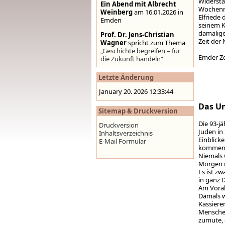
Widersta
Ein Abend mit Albrecht
Wochenma
Weinberg
am 16.01.2026 in
Elfriede 
Emden
seinem K
damaligen
Prof. Dr. Jens-Christian
Zeit der 
Wagner
spricht zum Thema
„Geschichte begreifen – für
Emder 
die Zukunft handeln“
Stolpersteine auf der
Letzte Änderung
Homepage der Stadt
Emden
,
www.emden.de
January 20. 2026 12:33:44
Das U
Sitemap & Druckversion
Die 93-j
Druckversion
Juden in
Inhaltsverzeichnis
Einblick
E-Mail Formular
kommen 
Niemals 
Morgen n
Es ist z
in ganz 
Am Vorab
Damals w
Kassierer
Menschen
zumute, e