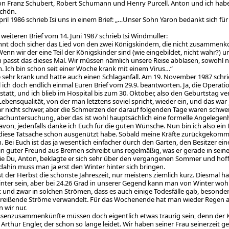
n Franz Schubert, Robert Schumann und Henry Purcell. Anton und ich habe
chön.
pril 1986 schrieb Isi uns in einem Brief: „…Unser Sohn Yaron bedankt sich fü
weiteren Brief vom 14. Juni 1987 schrieb Isi Windmüller:
nnt doch sicher das Lied von den zwei Königskindern, die nicht zusammenk
 Wenn wir der eine Teil der Königskinder sind (wie eingebildet, nicht wahr?)
nn passt das dieses Mal. Wir müssen nämlich unsere Reise abblasen, sowoh
 Ich bin schon seit einer Woche krank mit einem Virus…“
e sehr krank und hatte auch einen Schlaganfall. Am 19. November 1987 schri
ll ich doch endlich einmal Euren Brief vom 29.9. beantworten. Ja, die Operatio
tatt, und ich blieb im Hospital bis zum 30. Oktober, also den Geburtstag verb
Lebensqualität, von der man letztens soviel spricht, wieder ein, und das war
ar nicht schwer, aber die Schmerzen der darauf folgenden Tage waren sch
Nachuntersuchung, aber das ist wohl hauptsächlich eine formelle Angelegenh
von, jedenfalls danke ich Euch für die guten Wünsche. Nun bin ich also ein P
 diese Tatsache schon ausgenützt habe. Sobald meine Kräfte zurückgekomme
n. Bei Euch ist das ja wesentlich einfacher durch den Garten, den Besitzer e
Ein guter Freund aus Bremen schreibt uns regelmäßig, was er gerade in se
e Du, Anton, beklagte er sich sehr über den vergangenen Sommer und hofft 
 dahin muss man ja erst den Winter hinter sich bringen.
st der Herbst die schönste Jahreszeit, nur meistens ziemlich kurz. Diesmal häl
nter sein, aber bei 24.26 Grad in unserer Gegend kann man von Winter wohl
 und zwar in solchen Strömen, dass es auch einige Todesfälle gab, besond
n reißende Ströme verwandelt. Für das Wochenende hat man wieder Regen an
 wir nur.
ssenzusammenkünfte müssen doch eigentlich etwas traurig sein, denn der Kre
Arthur Engler, der schon so lange leidet. Wir haben seiner Frau seinerzeit g