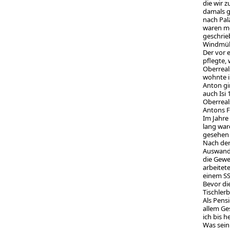
die wir 
damals g
nach Pal
waren me
geschrie
Windmüll
Der vor 
pflegte,
Oberreal
wohnte i
Anton gi
auch Isi
Oberreal
Antons Fr
Im Jahre
lang war
gesehen 
Nach der
Auswande
die Gewe
arbeitet
einem S
Bevor di
Tischler
Als Pens
allem Ge
ich bis h
Was sein