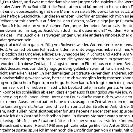
l „Frau Sixta“, und zwar mit der damals ganz jungen Schauspielerin Ilse Wern
tztaler Alpen: Frau Sixta führt die Poststation und kümmert sich nach de
nnt eine Liebesbeziehung mit dem Mann, den sie als Hofverwalter einsetzt, ab
 Eine heftige Geschichte. Für diesen ernsten Kinofilm entschied ich mich an
 Reihen vor mir, ebenfalls auf den billigen Plätzen, saßen einige junge Burs
 Boer. Ich kannte ihn vom Ansehen. Der Junge, der neben Anton saß, drehte 
gendwann zu ihm sagte: „Guck’ dich doch nicht dauernd um!“ Auf dem Heim
a des Films. Auch die Harsweger Jungen und alle anderen Kinobesucher gi
det gewesen sein.
gs traf ich Anton ganz zufällig Am Bollwerk wieder. Wir redeten kurz mite
 Fuß. Anton schob sein Fahrrad, mit dem er unterwegs war, neben sich her. Al
r plötzlich das Ungeheuerliche: Die Synagoge lag in Schutt und Asche. Am V
men. Wie wir später erfuhren, waren die Synagogenbrände im gesamten D
 worden. Um diese Zeit lag ich längst in meinem Elternhaus in meinem Bett.
lick dessen, was von der Synagoge übrig geblieben war, fühlte ich mich völ
nicht anmerken lassen. In der damaligen Zeit traute keiner dem anderen. Ich
ationalsozialist gewesen wäre, hätte er mich womöglich fertig machen könne
ng von jüdischem Eigentum nicht gutheißen kann. Ich fragte mich die ganze 
nnern sei, der hier neben mir steht. Ich beobachtete ihn sehr genau. An sei
n konnte ich schließlich ablesen, dass er genauso fassungslos war wie ich. 
inen ging nach innen, denn unter dem Druck durfte man nichts, was einen
r extremen Ausnahmesituation habe ich sozusagen im Zeitraffer einen mir 
ste kennen gelernt. Anton und ich verharrten auf der Straße im Anblick d
m, nach außen nicht sichtbar, aber für uns nebeneinander stehend spürbar u
ht wie ich den Zustand beschreiben kann. In diesem Moment waren Anton un
gkeitsgefühl. In jener Situation hätte sich keiner von uns verstellen könne
te sich seit unserer Heirat 1943 eine jahrzehntelange Ehe - bis Anton 2002 s
ahrzehnte später spüre ich immer noch die Empfindungen von damals. Mit