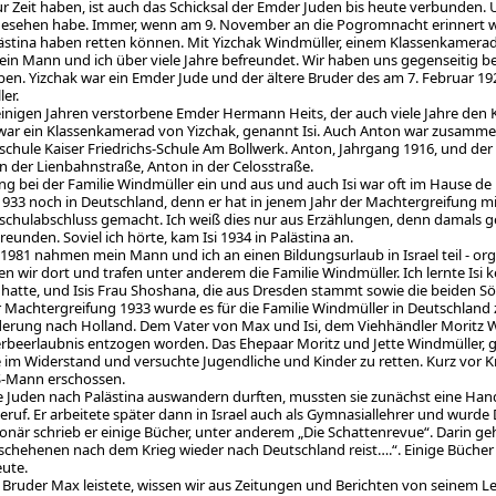
zur Zeit haben, ist auch das Schicksal der Emder Juden bis heute verbunden.
esehen habe. Immer, wenn am 9. November an die Pogromnacht erinnert wir
ästina haben retten können. Mit Yizchak Windmüller, einem Klassenkamera
in Mann und ich über viele Jahre befreundet. Wir haben uns gegenseitig be
ben. Yizchak war ein Emder Jude und der ältere Bruder des am 7. Februar
er.
einigen Jahren verstorbene Emder Hermann Heits, der auch viele Jahre den 
 war ein Klassenkamerad von Yizchak, genannt Isi. Auch Anton war zusammen 
schule Kaiser Friedrichs-Schule Am Bollwerk. Anton, Jahrgang 1916, und der 
n der Lienbahnstraße, Anton in der Celosstraße.
ng bei der Familie Windmüller ein und aus und auch Isi war oft im Hause de
 1933 noch in Deutschland, denn er hat in jenem Jahr der Machtergreifung 
schulabschluss gemacht. Ich weiß dies nur aus Erzählungen, denn damals g
eunden. Soviel ich hörte, kam Isi 1934 in Palästina an.
 1981 nahmen mein Mann und ich an einen Bildungsurlaub in Israel teil - or
en wir dort und trafen unter anderem die Familie Windmüller. Ich lernte Is
hatte, und Isis Frau Shoshana, die aus Dresden stammt sowie die beiden S
 Machtergreifung 1933 wurde es für die Familie Windmüller in Deutschland z
rung nach Holland. Dem Vater von Max und Isi, dem Viehhändler Moritz W
rbeerlaubnis entzogen worden. Das Ehepaar Moritz und Jette Windmüller, 
e im Widerstand und versuchte Jugendliche und Kinder zu retten. Kurz vor K
S-Mann erschossen.
e Juden nach Palästina auswandern durften, mussten sie zunächst eine Hand
beruf. Er arbeitete später dann in Israel auch als Gymnasiallehrer und wurde
ionär schrieb er einige Bücher, unter anderem „Die Schattenrevue“. Darin ge
schehenen nach dem Krieg wieder nach Deutschland reist….“. Einige Bücher v
eute.
 Bruder Max leistete, wissen wir aus Zeitungen und Berichten von seinem Leb