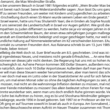
 benannt, die Max Windmüller-Straße.
uns bei unserem Besuch in Israel 1981 folgendes erzählt: „Mein Bruder Max b
hrt bereit nach Israel. Seine Widerstandshelfer sagen: ‚Nun lässt Du uns gan
ff zu seinen Freunden, um weiter mit Kindern und Jugendlichen zu arbeiten,
e Erschießung durch einen SS-Mann wurde seinem Leben ein Ende gesetzt.“
in Israel waren, hatte uns Frau Shulamith Yaari, die in Emden als Sophie Nus
 uns seinerzeit die Landwirtschaft in Israel vor Augen geführt. Wie groß d
mpathien zu Juden diffamiert zu werden, hatte sie ja vor einigen Jahren in d
um den Schwimmlehrer Baum, der einen etwa zehnjährigen Jungen maßregelt
anstalt am Eisenbahndock belästigt und sogar geschlagen hatte, nur weil si
undliche Haltung auf Nimmerwiedersehen im KZ verschwinden können. EAuc
fkontakt zu unseren Freunden dort. Aus Ra’anana schrieb Isi am 13. Juni 1985
friede, lieber Anton!
lllebig die Welt doch ist. Euer Brief wurde am 8.5. geschrieben. Und was ist
gt irgendetwas Neues, und meistens nicht gerade Erfreuliches. ... An eine R
können wir dieses Jahr nicht denken. Die Regierung hat uns mit so hohen Au
schwinglich ist. Auf eine Person kommen 300 Dollar Steuern, außerdem noc
e natürlich, dann noch 10 Dollar Airportsteuer. Außerdem darf man per Per
r will man diese Steuern wieder herunternehmen, aber man kennt das schon,
wir doch mal was im Lotto oder in der Staatslotterie! An und für sich fahren
um, um mal einen Monat oder so ohne die täglichen Aufregungen zu sein, die
 müssen, mal nicht an die wahnsinnige Inflation denken zu müssen, mal nic
erer Feinde miterleben zu müssen! Das allein bedeutet schon Ferien für manc
önnte wunderbar sein, wenn man uns doch endlich Ruhe gönnen würde. Viele 
 Sohn bei Auftritten zu hören, zog es Isi und Shoshana Windmüller gelegent
ädagoge, wurde 1956 in Israel geboren. Seit 1997 ist er Professor an der H
 Oft ging er auf Tournee sowohl in Israel als auch in Europa. Am Sonnabend,
elischen Besuchswoche einen Auftritt im Neuen Theater zusammen mit Thomas