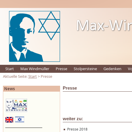
Start
Max Windmüller
Presse
Stolpersteine
Gedenken
Vo
Aktuelle Seite:
Start
> Presse
Presse
News
weiter zu:
_________________________
Presse 2018