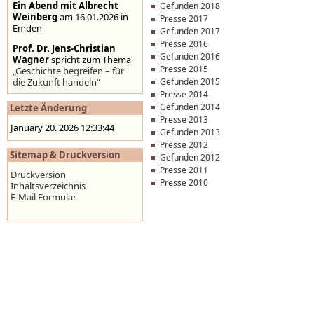
Ein Abend mit Albrecht
Gefunden 2018
Weinberg
am 16.01.2026 in
Presse 2017
Emden
Gefunden 2017
Presse 2016
Prof. Dr. Jens-Christian
Gefunden 2016
Wagner
spricht zum Thema
Presse 2015
„Geschichte begreifen – für
die Zukunft handeln“
Gefunden 2015
Presse 2014
Stolpersteine auf der
Gefunden 2014
Letzte Änderung
Homepage der Stadt
Presse 2013
Emden
,
www.emden.de
January 20. 2026 12:33:44
Gefunden 2013
Presse 2012
Sitemap & Druckversion
Gefunden 2012
Presse 2011
Druckversion
Presse 2010
Inhaltsverzeichnis
E-Mail Formular