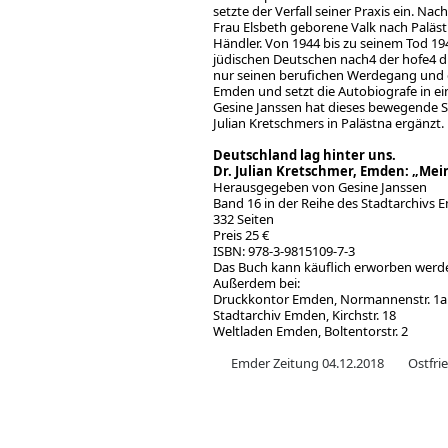
setzte der Verfall seiner Praxis ein. 
Frau Elsbeth geborene Valk nach Paläst
Händler. Von 1944 bis zu seinem Tod 194
jüdischen Deutschen nach4 der hofe4 du
nur seinen berufichen Werdegang und di
Emden und setzt die Autobiografe in e
Gesine Janssen hat dieses bewegende 
Julian Kretschmers in Palästna ergänzt.
Deutschland lag hinter uns.
Dr. Julian Kretschmer, Emden: „Mei
Herausgegeben von Gesine Janssen
Band 16 in der Reihe des Stadtarchivs
332 Seiten
Preis 25 €
ISBN: 978-3-9815109-7-3
Das Buch kann käuflich erworben werd
Außerdem bei:
Druckkontor Emden, Normannenstr. 1a
Stadtarchiv Emden, Kirchstr. 18
Weltladen Emden, Boltentorstr. 2
Emder Zeitung 04.12.2018
Ostfri