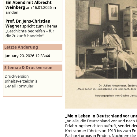
Ein Abend mit Albrecht
Weinberg
am 16.01.2026 in
Emden
Prof. Dr. Jens-Christian
Wagner
spricht zum Thema
„Geschichte begreifen – für
die Zukunft handeln“
Stolpersteine auf der
Letzte Änderung
Homepage der Stadt
Emden
,
www.emden.de
January 20. 2026 12:33:44
Sitemap & Druckversion
Druckversion
Inhaltsverzeichnis
E-Mail Formular
„Mein Leben in Deutschland vor und
„An alle, die Deutschland vor und nach 
Erfahrungsberichten aufruft, sendet der
Kretschmer führte von 1919 bis zum En
Facharztpraxis in Emden. Nachdem die 