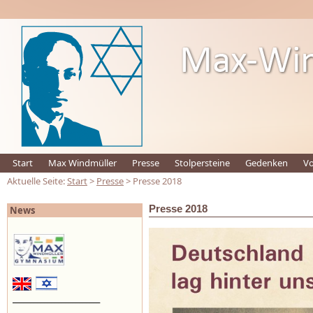
Start
Max Windmüller
Presse
Stolpersteine
Gedenken
Vo
Aktuelle Seite:
Start
>
Presse
> Presse 2018
Presse 2018
News
_________________________