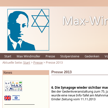
Start
Max Windmüller
Presse
Stolpersteine
Gedenken
Vo
Aktuelle Seite:
Start
>
Presse
> Presse 2013
Presse 2013
News
6. Die Synagoge wieder sichtbar m
Bei der Gedenkveranstaltung zum 75. 
wurde eine neue Info-Tafel am Mahnmal
Emder Zeitung vom 11.11.2013
_________________________