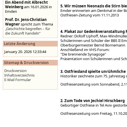
Ein Abend mit Albrecht
5. Wir müssen Neonazis die Stirn bi
Weinberg
am 16.01.2026 in
Emder erinnerten am Denkmal in der Bo
Emden
Ostfriesen-Zeitung vom
Prof. Dr. Jens-Christian
Wagner
spricht zum Thema
„Geschichte begreifen – für
4. Plakat zur Gedenkveranstaltung
die Zukunft handeln“
Redner: Dr.Rolf Uphoff, Max-Windmüller
Schülerinnen und Schüler der BBS II E
Stolpersteine auf der
Letzte Änderung
Oberbürgermeister Bernd Bornemann
Homepage der Stadt
Anschließend im VHS-Forum:
Emden
,
www.emden.de
January 20. 2026 12:33:44
"Die brennende Synagoge"
Präsentation von Schülerinnen und
Sitemap & Druckversion
Druckversion
3. Ostfriesland spielte unrühmliche 
Inhaltsverzeichnis
Historiker zeichnete zum 75. Jahrestag
E-Mail Formular
Ostfriesenzeitung vom Sonn
2. Zum Tode von Jechiel Hirschberg
Gebürtiger Ostfriese in Tel Aviv gestorb
Ostfriesenzeitung vom Fre